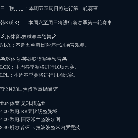
日J1联🇯🇵：本周五至周日将进行第二轮赛事
韩K联🇰🇷：本周六至周日将进行新赛季第一轮赛事
🏀JN体育-篮球赛事预告🏀
NBA：本周五至周日将进行24场常规赛。
🎮JN体育-英雄联盟赛事预告🎮
LCK：本周春季赛将进行10场比赛。
LPL：本周春季赛将进行14场比赛。
🏆2月23日焦点赛事提醒🏆
⚽️JN体育-足球精选⚽️
4:00 欧冠 RB莱比锡🆚曼城
4:00 欧冠 国际米兰🆚波尔图
8:30 解放者杯 卡拉波波🆚米内罗竞技