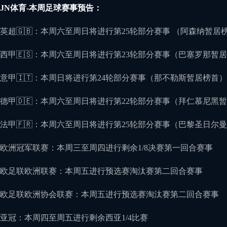
JN体育-本周足球赛事预告：
英超🇬🇧：本周六至周日将进行第25轮部分赛事 （阿森纳暂居
西甲🇪🇸：本周六至周日将进行第23轮部分赛事（巴塞罗那暂
意甲🇮🇹：本周日将进行第24轮部分赛事（那不勒斯暂居榜首）
德甲🇩🇪：本周六至周日将进行第22轮部分赛事（拜仁慕尼黑
法甲🇫🇷：本周六至周日将进行第25轮部分赛事（巴黎圣日尔
欧洲冠军联赛：本周三至周四进行剩余1/8决赛第一回合赛事
欧足联欧洲联赛：本周五进行预选赛淘汰赛第二回合赛事
欧足联欧洲协会联赛：本周五进行预选赛淘汰赛第二回合赛事
亚冠：本周四至周五进行剩余西亚1/4比赛