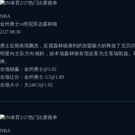
NBA
金州勇士vs明尼苏达森林狼
2/27 08:30
勇士近期表现飘忽，反观森林狼康利的加盟极大的释放了戈贝尔
明显向主队方向倾斜，故本场森林狼有望反客为主客场凯旋。即
捧。
全场独赢：金州勇士@1.65
全场让分：金州勇士-3.5@1.89
全场大小：大240.5@1.92
NBA