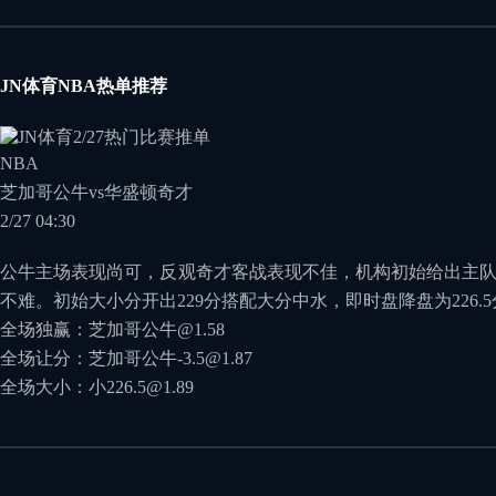
JN体育NBA热单推荐
NBA
芝加哥公牛vs华盛顿奇才
2/27 04:30
公牛主场表现尚可，反观奇才客战表现不佳，机构初始给出主队
不难。初始大小分开出229分搭配大分中水，即时盘降盘为22
全场独赢：芝加哥公牛@1.58
全场让分：芝加哥公牛-3.5@1.87
全场大小：小226.5@1.89