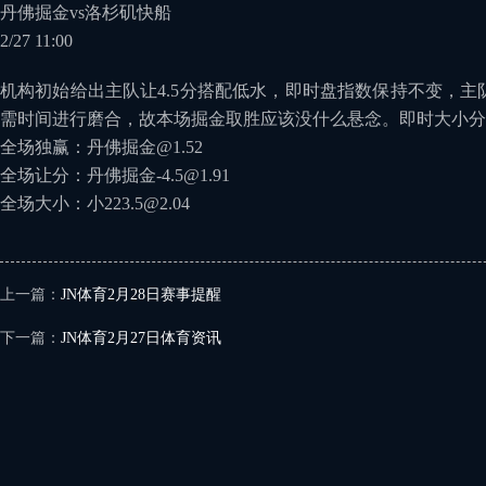
丹佛掘金vs洛杉矶快船
2/27 11:00
机构初始给出主队让4.5分搭配低水，即时盘指数保持不变，
需时间进行磨合，故本场掘金取胜应该没什么悬念。即时大小分开
全场独赢：丹佛掘金@1.52
全场让分：丹佛掘金-4.5@1.91
全场大小：小223.5@2.04
上一篇：
JN体育2月28日赛事提醒
下一篇：
JN体育2月27日体育资讯