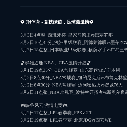
⚽️ JN体育 - 竞技绿茵，足球最激情⚽️
3月3日4点整_西班牙杯_皇家马德里vs巴塞罗那
3月3日16点45分_澳洲甲级联赛_阿德莱德联vs墨尔
3月3日18点整_日本职业甲级联赛_横滨水手vs广岛三
🏀群雄逐鹿 NBA、CBA激情开战🏀
3月1日19点35分_CBA常规赛_山东高速vs辽宁本钢
3月2日8点30分_NBA常规赛_纽约尼克斯vs布鲁克林
3月2日8点30分_NBA常规赛_迈阿密热火vs费城76人
3月2日11点整_NBA常规赛_波特兰开拓者vs新奥尔良
🎮峡谷风云 激情电竞🎮
3月2日17点整_LPL春季赛_FPXvsTT
3月2日19点整_LPL春季赛_北京JDGvs西安WE