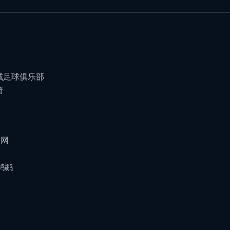
本城足球俱乐部
箭
篮网
鹈鹕