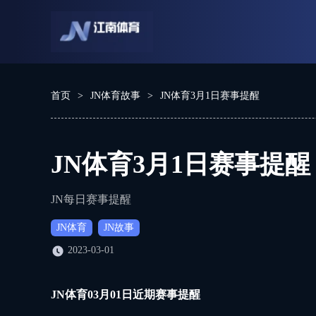
首页
>
JN体育故事
>
JN体育3月1日赛事提醒
JN体育3月1日赛事提醒
JN每日赛事提醒
JN体育
JN故事
2023-03-01
JN体育03月01日近期赛事提醒