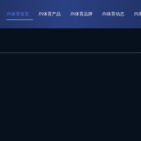
JN体育首页
JN体育产品
JN体育品牌
JN体育动态
J