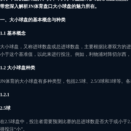
带您深入解析JN体育盘口大小球盘的魅力所在。
一、大小球盘的基本概念与种类
1.1 基本概念
大小球盘，又称进球数盘或总进球数盘，主要根据比赛双方的进
小于这个基准值，以此来进行投注。例如，利物浦对阵切尔西，JN
1.2 大小球盘种类
JN体育的大小球盘有多种类型，包括2.5球、2.5/3球和3
1.2.1
2.5球
在2.5球盘中，投注者需要预测比赛的总进球数是否大于或小于2.
择投注“小”。