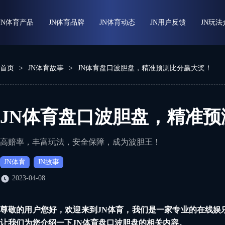
JN体育产品
JN体育品牌
JN体育动态
JN用户反馈
JN玩法
首页
>
JN体育故事
>
JN体育盘口波胆盘，精准预测比分赢大奖！
JN体育盘口波胆盘，精准
高赔率，丰富玩法，安全保障，成为波胆王！
JN体育
JN故事
2023-04-08
尊敬的用户您好，欢迎来到JN体育，我们是一家专业的在线娱
让我们为您介绍一下JN体育盘口波胆盘的相关内容。