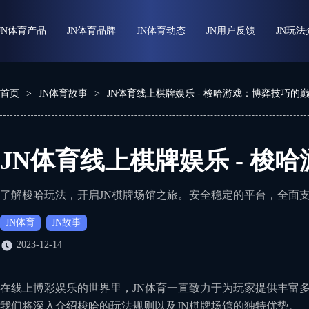
JN体育产品
JN体育品牌
JN体育动态
JN用户反馈
JN玩法
首页
>
JN体育故事
>
JN体育线上棋牌娱乐 - 梭哈游戏：博弈技巧的
JN体育线上棋牌娱乐 - 
了解梭哈玩法，开启JN棋牌场馆之旅。安全稳定的平台，全面支
JN体育
JN故事
2023-12-14
在线上博彩娱乐的世界里，JN体育一直致力于为玩家提供丰富
我们将深入介绍梭哈的玩法规则以及JN棋牌场馆的独特优势。