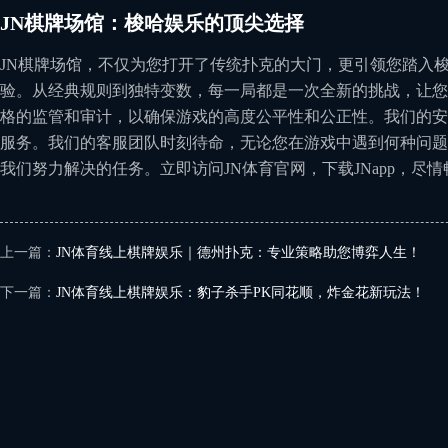
JN棋牌场馆：梭哈娱乐的顶尖选择
JN棋牌场馆，不仅为您打开了传统扑克的大门，更引领您踏入
验。从经典规则到独特变数，每一局都是一次全新的挑战，让您
格的监管和审计，以确保游戏的高度公平性和公正性。我们的安
服务。我们的客服团队时刻待命，无论您在游戏中遇到何种问题
我们努力解决的任务。立即访问JN体育官网，下载JNapp，尽
上一篇：
JN体育线上棋牌娱乐｜德州扑克：专业策略助您博弈人生！
下一篇：
JN体育线上棋牌娱乐：豹子杀手PK同花顺，炸金花新玩法！