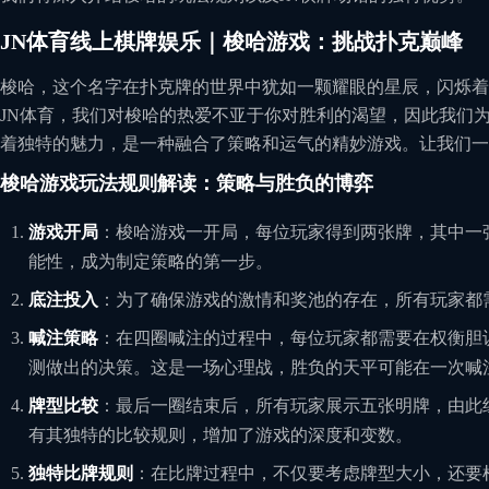
JN体育线上棋牌娱乐｜梭哈游戏：挑战扑克巅峰
梭哈，这个名字在扑克牌的世界中犹如一颗耀眼的星辰，闪烁着引
JN体育，我们对梭哈的热爱不亚于你对胜利的渴望，因此我们
着独特的魅力，是一种融合了策略和运气的精妙游戏。让我们一
梭哈游戏玩法规则解读：策略与胜负的博弈
游戏开局
：梭哈游戏一开局，每位玩家得到两张牌，其中一
能性，成为制定策略的第一步。
底注投入
：为了确保游戏的激情和奖池的存在，所有玩家都
喊注策略
：在四圈喊注的过程中，每位玩家都需要在权衡胆
测做出的决策。这是一场心理战，胜负的天平可能在一次喊
牌型比较
：最后一圈结束后，所有玩家展示五张明牌，由此
有其独特的比较规则，增加了游戏的深度和变数。
独特比牌规则
：在比牌过程中，不仅要考虑牌型大小，还要