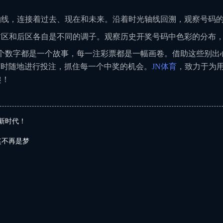
轴线，连接着过去、现在和未来。沿着时光轴线回溯，观察号码
前区和后区各自是不同的调子。观察历史开奖号码中色彩的分布
每个数字都是一个故事，每一注彩票都是一幅画卷。借助这些别出
，随时随地进行投注，抓住每一个中奖的机会。
JN体育
，致力于为
趣！
新时代！
奖不再是梦