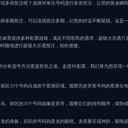
尝试多倍投注呢？选择对单注号码进行多倍投注，让您的奖金瞬
选择多期投注，可以连续投注多期，让您的好运不断延续。这是
亿体育提供多种彩票游戏，满足不同彩民的需求，超级大乐透只
以随时随地进行超级大乐透投注，轻松便捷。
的分析选号方法更是胜负之道。走进JN彩票，我们将为您呈现
前区35个号码分成若干星座区域。观察历史开奖号码的星座分
乐。前区的35个号码就像是音符，观察它们的排列顺序，或快
是龙的身躯，后区的号码则是龙的眼睛。龙若要呈现神韵，眼睛