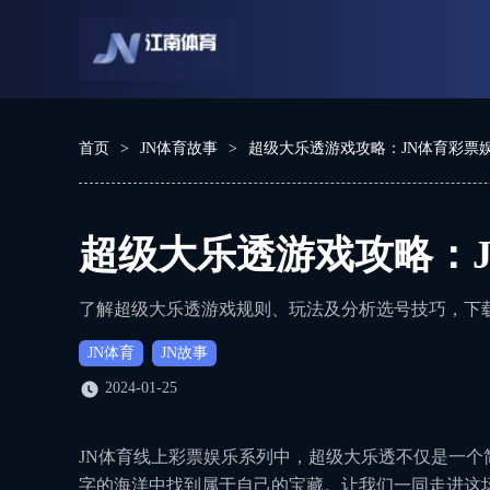
首页
>
JN体育故事
>
超级大乐透游戏攻略：JN体育彩票
超级大乐透游戏攻略：
了解超级大乐透游戏规则、玩法及分析选号技巧，下载J
JN体育
JN故事
2024-01-25
JN体育线上彩票娱乐系列中，超级大乐透不仅是一
字的海洋中找到属于自己的宝藏。让我们一同走进这