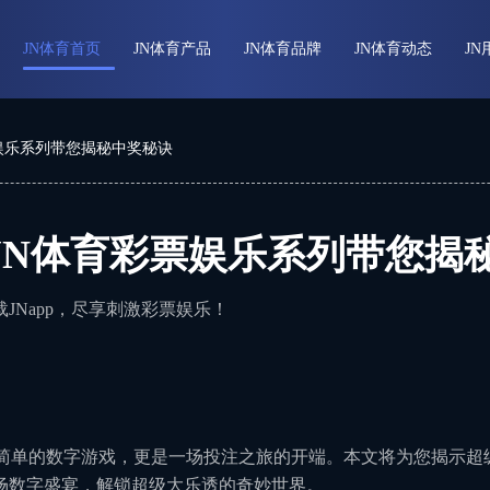
JN体育首页
JN体育产品
JN体育品牌
JN体育动态
J
娱乐系列带您揭秘中奖秘诀
JN体育彩票娱乐系列带您揭
Napp，尽享刺激彩票娱乐！
个简单的数字游戏，更是一场投注之旅的开端。本文将为您揭示超
场数字盛宴，解锁超级大乐透的奇妙世界。